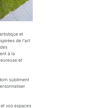
rtistique et
pirées de l'art
 des
ent à la
leureuse et
ndom subliment
personnaliser
se et vos espaces